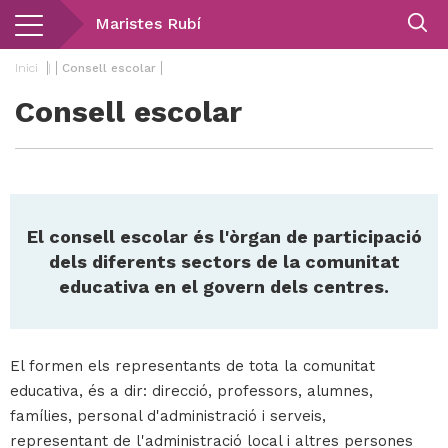
Vés
Maristes Rubí
al
contingut
Inici
|
Consell escolar
Consell escolar
El
consell escolar
és l'òrgan de participació
dels diferents sectors de la comunitat
educativa en el govern dels centres.
El formen els representants de tota la comunitat
educativa, és a dir: direcció, professors, alumnes,
famílies, personal d'administració i serveis,
representant de l'administració local i altres persones