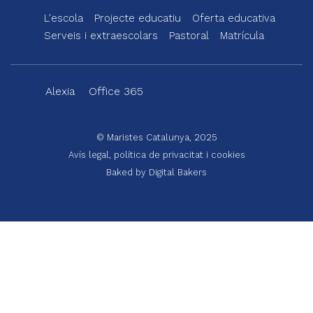
L'escola
Projecte educatiu
Oferta educativa
Menu
Serveis i extraescolars
Pastoral
Matrícula
footer
-
Alexia
Office 365
rubi
Menu
legals
© Maristes Catalunya, 2025
Avís legal, política de privacitat i cookies
Baked by
Digital Bakers