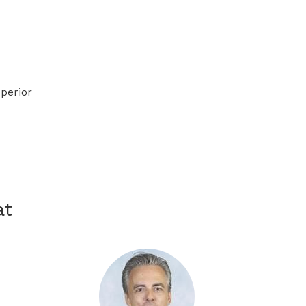
uperior
at