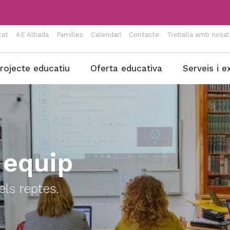
tat
AE Albada
Famílies
Calendari
Contacte
Treballa amb nosal
rojecte educatiu
Oferta educativa
Serveis i e
 equip
ls reptes.