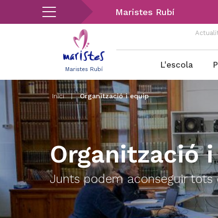
Vés
Maristes Rubí
al
contingut
Actuali
Menu
L'escola
P
Maristes Rubí
rubi
Inici
|
Organització i equip
Organització i
Junts podem aconseguir tots e