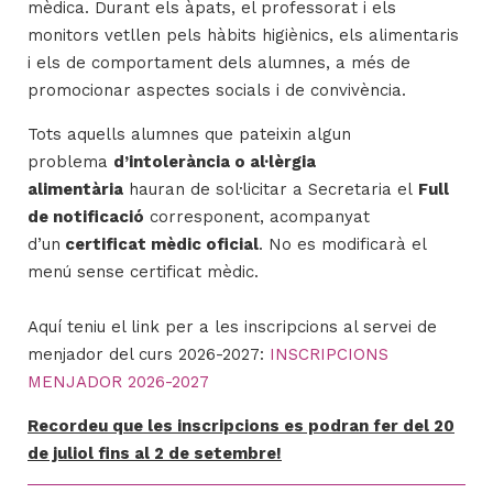
mèdica. Durant els àpats, el professorat i els
monitors vetllen pels hàbits higiènics, els alimentaris
i els de comportament dels alumnes, a més de
promocionar aspectes socials i de convivència.
Tots aquells alumnes que pateixin algun
problema
d’intolerància o al·lèrgia
alimentària
hauran de sol·licitar a Secretaria el
Full
de notificació
corresponent, acompanyat
d’un
certificat mèdic oficial
. No es modificarà el
menú sense certificat mèdic.
Aquí teniu el link per a les inscripcions al servei de
menjador del curs 2026-2027:
INSCRIPCIONS
MENJADOR 2026-2027
Recordeu que les inscripcions es podran fer del 20
de juliol fins al 2 de setembre!