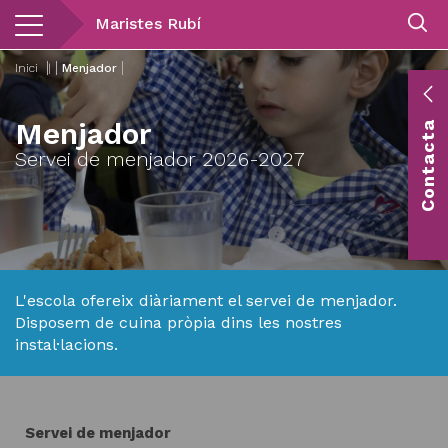
Vés
Maristes Rubí
al
contingut
Inici
|
Menjador
E
Menjador
Contacta
c
Servei de menjador 2026-2027
Co
vis
L'escola ofereix diàriament el servei de menjador.
Disposem de cuina pròpia dins les nostres
instal·lacions.
Servei de menjador