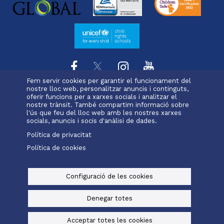
Fem servir cookies per garantir el funcionament del
nostre lloc web, personalitzar anuncis i continguts,
oferir funcions per a xarxes socials i analitzar el
L'escola
Projecte educatiu
Oferta educativa
Menu
nostre trànsit. També compartim informació sobre
Serveis i extraescolars
Pastoral
Matrícula
l'ús que feu del lloc web amb les nostres xarxes
footer
socials, anuncis i socis d'anàlisi de dades.
Política de privacitat
-
Política de cookies
Alexia
Office 365
rubi
Menu
legals
Configuració de les cookies
© Maristes Catalunya, 2025
Avís legal, política de privacitat i cookies
Denegar totes
Baked by
Digital Bakers
Acceptar totes les cookies