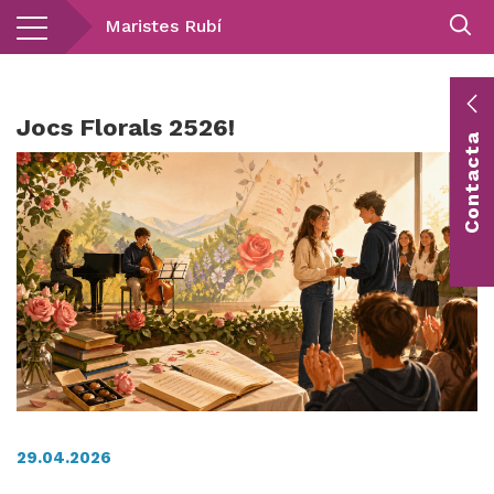
Vés
Maristes Rubí
al
contingut
E
Jocs Florals 2526!
Contacta
c
Co
vis
29.04.2026