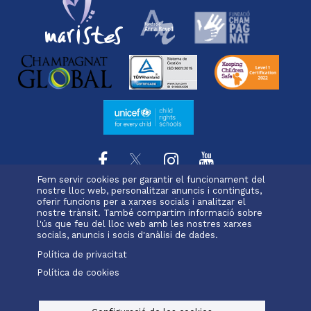
Fem servir cookies per garantir el funcionament del
nostre lloc web, personalitzar anuncis i continguts,
oferir funcions per a xarxes socials i analitzar el
L'escola
Projecte educatiu
Oferta educativa
nostre trànsit. També compartim informació sobre
Menu
Serveis i extraescolars
Pastoral
Matrícula
l'ús que feu del lloc web amb les nostres xarxes
footer
socials, anuncis i socis d'anàlisi de dades.
Política de privacitat
-
Política de cookies
Alexia
Office 365
rubi
Menu
legals