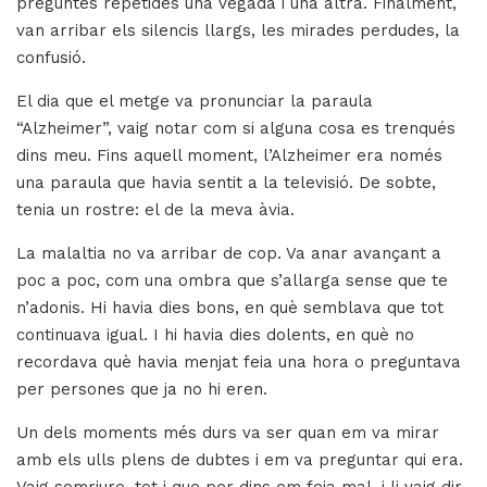
preguntes repetides una vegada i una altra. Finalment,
van arribar els silencis llargs, les mirades perdudes, la
confusió.
El dia que el metge va pronunciar la paraula
“Alzheimer”, vaig notar com si alguna cosa es trenqués
dins meu. Fins aquell moment, l’Alzheimer era només
una paraula que havia sentit a la televisió. De sobte,
tenia un rostre: el de la meva àvia.
La malaltia no va arribar de cop. Va anar avançant a
poc a poc, com una ombra que s’allarga sense que te
n’adonis. Hi havia dies bons, en què semblava que tot
continuava igual. I hi havia dies dolents, en què no
recordava què havia menjat feia una hora o preguntava
per persones que ja no hi eren.
Un dels moments més durs va ser quan em va mirar
amb els ulls plens de dubtes i em va preguntar qui era.