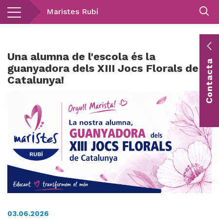
Vés
Maristes Rubí
al
contingut
E
Una alumna de l'escola és la
Contacta
c
guanyadora dels XIII Jocs Florals de
Catalunya!
Co
vis
03.06.2026