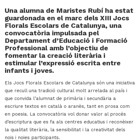
Una alumna de
Maristes Rubí
ha estat
guardonada en el marc dels
XIII Jocs
H
Florals Escolars de Catalunya
, una
convocatòria impulsada pel
ll
Departament d’Educació i Formació
i
Professional amb l’objectiu de
a
fomentar la creació literària i
l
estimular l’expressió escrita entre
P
infants i joves.
P
Els Jocs Florals Escolars de Catalunya són una iniciativa
que recull una tradició cultural molt arrelada al país i
que convida l’alumnat de primària i secundària a
escriure textos en català o aranès, tant en prosa com
en poesia. La convocatòria vol donar valor al procés
d’escriptura que es fa als centres educatius i reconèixer
la qualitat literària, la sensibilitat i la creativitat dels
nois i noies participants.