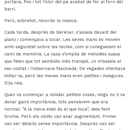
portava, fins i tot l’olor del pa acabat de fer al forn del
barri.
Però, sobretot, recordo la música.
Cada tarda, després de berenar, s’asseia davant del
piano i començava a tocar. Les seves mans es movien
amb seguretat sobre les tecles, com si coneguessin el
camí de memòria. La casa s’omplia de melodies suaus
que feien que tot semblés més tranquil. Jo m’asseia al
seu costat i l’observava fascinada. De vegades intentava
imitar-la, però les meves mans eren petites i insegures.
Ella reia.
Quan va començar a oblidar petites coses, ningú no li va
donar gaire importància, tots pensàvem que era
normal. “A la meva edat és el que toca”, deia fent
broma. Però els oblits van anar augmentant. Primer
van ser detalls sense importància. Després van ser