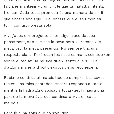
Quan toco ara, ja no ho faig només per practicar. Ho
faig per mantenir viu un vincle que la malaltia intenta
trencar. Cada tecla premuda és una manera de dir-li
que encara soc aquí. Que, encara que el seu món es
torni confús, no està sola.
A vegades em pregunto si, en algun racó del seu
pensament, sap que soc la seva neta. Si reconeix la
meva veu, la meva presència. No sempre tinc una
resposta clara. Però quan les nostres mans coincideixen
sobre el teclat i la música flueix, sento que sí. Que,
d’alguna manera difícil d’explicar, ens reconeixem.
El piano continua al mateix lloc de sempre. Les seves
tecles, una mica gastades, encara responen al tacte. I
mentre hi hagi algú disposat a tocar-les, hi haurà una
part de la meva àvia que continuarà viva en cada
melodia.
Perquè hi ha sons que no s’obliden.