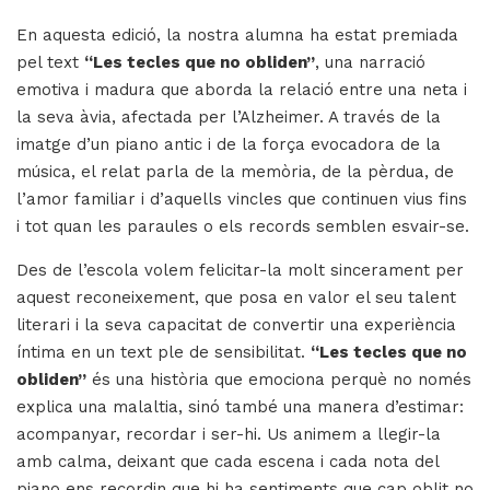
En aquesta edició, la nostra alumna ha estat premiada
pel text
“Les tecles que no obliden”
, una narració
emotiva i madura que aborda la relació entre una neta i
la seva àvia, afectada per l’Alzheimer. A través de la
imatge d’un piano antic i de la força evocadora de la
música, el relat parla de la memòria, de la pèrdua, de
l’amor familiar i d’aquells vincles que continuen vius fins
i tot quan les paraules o els records semblen esvair-se.
Des de l’escola volem felicitar-la molt sincerament per
aquest reconeixement, que posa en valor el seu talent
literari i la seva capacitat de convertir una experiència
íntima en un text ple de sensibilitat.
“Les tecles que no
obliden”
és una història que emociona perquè no només
explica una malaltia, sinó també una manera d’estimar:
acompanyar, recordar i ser-hi. Us animem a llegir-la
amb calma, deixant que cada escena i cada nota del
piano ens recordin que hi ha sentiments que cap oblit no