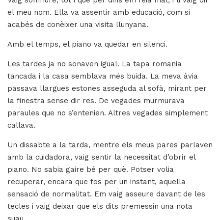
Vaig somriure, tot i que per dins em feia mal, i li vaig dir
el meu nom. Ella va assentir amb educació, com si
acabés de conèixer una visita llunyana.
Amb el temps, el piano va quedar en silenci.
Les tardes ja no sonaven igual. La tapa romania
tancada i la casa semblava més buida. La meva àvia
passava llargues estones asseguda al sofà, mirant per
la finestra sense dir res. De vegades murmurava
paraules que no s’entenien. Altres vegades simplement
callava.
Un dissabte a la tarda, mentre els meus pares parlaven
amb la cuidadora, vaig sentir la necessitat d’obrir el
piano. No sabia gaire bé per què. Potser volia
recuperar, encara que fos per un instant, aquella
sensació de normalitat. Em vaig asseure davant de les
tecles i vaig deixar que els dits premessin una nota
suau.