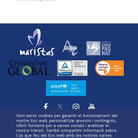
Fem servir cookies per garantir el funcionament del
nostre lloc web, personalitzar anuncis i continguts,
oferir funcions per a xarxes socials i analitzar el
L'escola
Projecte educatiu
Oferta educativa
Menu
nostre trànsit. També compartim informació sobre
Serveis i extraescolars
Pastoral
Matrícula
l'ús que feu del lloc web amb les nostres xarxes